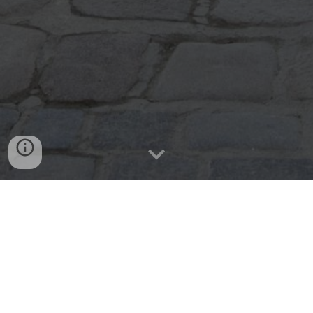
L'inscription des pèlerins ne couvrira pas tous les
frais de l'évènement.
Votre aide seule nous p
ermet
de remettre
sur pied un pèlerinage millénaire : ce défi
est désormais entre vos mains !